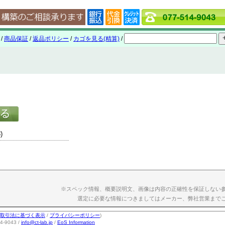
/
商品保証
/
返品ポリシー
/
カゴを見る(精算)
/
)
※スペック情報、概要説明文、画像は内容の正確性を保証しない
選定に必要な情報につきましてはメーカー、弊社営業まで
取引法に基づく表示
/
プライバシーポリシー
)
-9043 /
info@ct-lab.jp
/
EoS Information