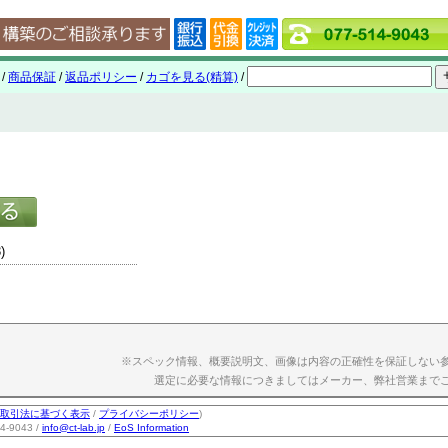
/
商品保証
/
返品ポリシー
/
カゴを見る(精算)
/
)
※スペック情報、概要説明文、画像は内容の正確性を保証しない
選定に必要な情報につきましてはメーカー、弊社営業まで
取引法に基づく表示
/
プライバシーポリシー
)
-9043 /
info@ct-lab.jp
/
EoS Information