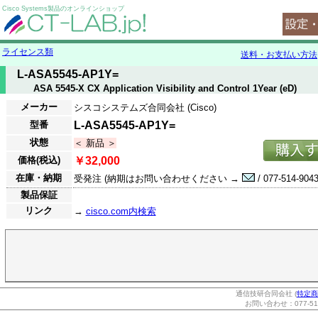
Cisco Systems製品のオンラインショップ
ライセンス類
送料・お支払い方法
L-ASA5545-AP1Y=
ASA 5545-X CX Application Visibility and Control 1Year (eD)
メーカー
シスコシステムズ合同会社 (Cisco)
型番
L-ASA5545-AP1Y=
状態
＜ 新品 ＞
価格(税込)
￥32,000
在庫・納期
受発注 (納期はお問い合わせください →
/ 077-514-9043
製品保証
リンク
→
cisco.com内検索
通信技研合同会社 (
特定商
お問い合わせ：077-514