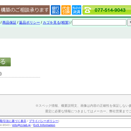
/
商品保証
/
返品ポリシー
/
カゴを見る(精算)
/
)
※スペック情報、概要説明文、画像は内容の正確性を保証しない
選定に必要な情報につきましてはメーカー、弊社営業まで
取引法に基づく表示
/
プライバシーポリシー
)
-9043 /
info@ct-lab.jp
/
EoS Information