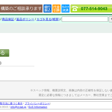
/
商品保証
/
返品ポリシー
/
カゴを見る(精算)
/
)
※スペック情報、概要説明文、画像は内容の正確性を保証しない
選定に必要な情報につきましてはメーカー、弊社営業まで
取引法に基づく表示
/
プライバシーポリシー
)
-9043 /
info@ct-lab.jp
/
EoS Information