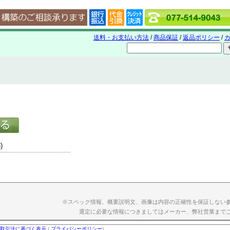
送料・お支払い方法
/
商品保証
/
返品ポリシー
/
カ
)
※スペック情報、概要説明文、画像は内容の正確性を保証しない
選定に必要な情報につきましてはメーカー、弊社営業まで
取引法に基づく表示
/
プライバシーポリシー
)