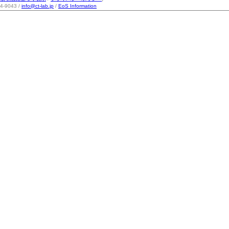
-9043 /
info@ct-lab.jp
/
EoS Information