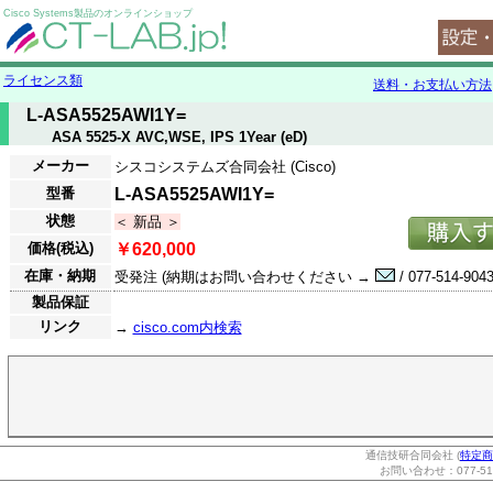
Cisco Systems製品のオンラインショップ
ライセンス類
送料・お支払い方法
L-ASA5525AWI1Y=
ASA 5525-X AVC,WSE, IPS 1Year (eD)
メーカー
シスコシステムズ合同会社 (Cisco)
型番
L-ASA5525AWI1Y=
状態
＜ 新品 ＞
価格(税込)
￥620,000
在庫・納期
受発注 (納期はお問い合わせください →
/ 077-514-9043
製品保証
リンク
→
cisco.com内検索
通信技研合同会社 (
特定商
お問い合わせ：077-514