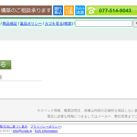
/
商品保証
/
返品ポリシー
/
カゴを見る(精算)
/
)
※スペック情報、概要説明文、画像は内容の正確性を保証しない
選定に必要な情報につきましてはメーカー、弊社営業まで
取引法に基づく表示
/
プライバシーポリシー
)
-9043 /
info@ct-lab.jp
/
EoS Information