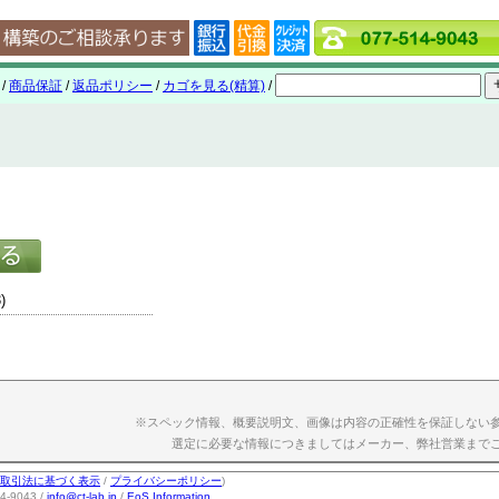
/
商品保証
/
返品ポリシー
/
カゴを見る(精算)
/
)
※スペック情報、概要説明文、画像は内容の正確性を保証しない
選定に必要な情報につきましてはメーカー、弊社営業まで
取引法に基づく表示
/
プライバシーポリシー
)
-9043 /
info@ct-lab.jp
/
EoS Information