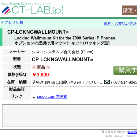
Cisco Systems製品のオンラインショップ
アクセサリ類
送料・お支払い方法
CP-LCKNGWALLMOUNT=
Locking Wallmount Kit for the 7900 Series IP Phones
オプションの壁掛け用マウント キット(ロッキング型)
メーカー
シスコシステムズ合同会社 (Cisco)
型番
CP-LCKNGWALLMOUNT=
状態
＜ 新品 ＞
価格(税込)
￥3,800
在庫・納期
受発注 (納期はお問い合わせください →
/ 077-514-9043
製品保証
リンク
→
cisco.com内検索
通信技研合同会社 (
特定商
お問い合わせ：077-514