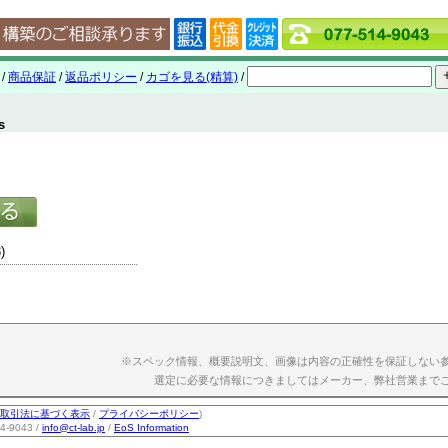
/
商品保証
/
返品ポリシー
/
カゴを見る(精算)
/
s
)
※スペック情報、概要説明文、画像は内容の正確性を保証しない
選定に必要な情報につきましてはメーカー、弊社営業まで
取引法に基づく表示
/
プライバシーポリシー
)
-9043 /
info@ct-lab.jp
/
EoS Information