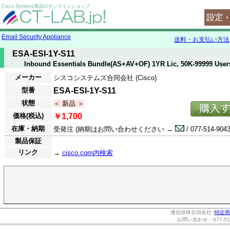
Cisco Systems製品のオンラインショップ
Email Security Appliance
送料・お支払い方法
ESA-ESI-1Y-S11
Inbound Essentials Bundle(AS+AV+OF) 1YR Lic, 50K-99999 User
メーカー
シスコシステムズ合同会社 (Cisco)
型番
ESA-ESI-1Y-S11
状態
＜ 新品 ＞
価格(税込)
￥1,700
在庫・納期
受発注 (納期はお問い合わせください →
/ 077-514-9043
製品保証
リンク
→
cisco.com内検索
通信技研合同会社 (
特定商
お問い合わせ：077-514