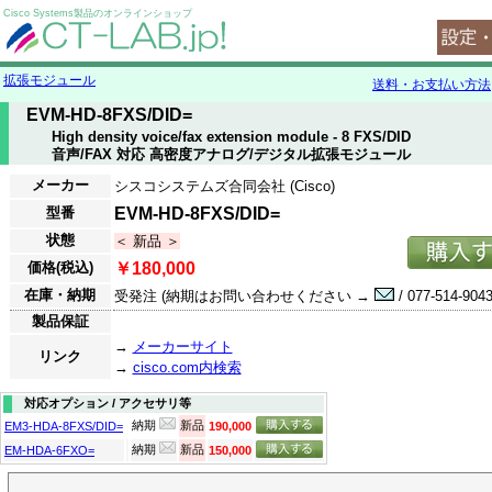
Cisco Systems製品のオンラインショップ
拡張モジュール
送料・お支払い方法
EVM-HD-8FXS/DID=
High density voice/fax extension module - 8 FXS/DID
音声/FAX 対応 高密度アナログ/デジタル拡張モジュール
メーカー
シスコシステムズ合同会社 (Cisco)
型番
EVM-HD-8FXS/DID=
状態
＜ 新品 ＞
価格(税込)
￥180,000
在庫・納期
受発注 (納期はお問い合わせください →
/ 077-514-9043
製品保証
→
メーカーサイト
リンク
→
cisco.com内検索
対応オプション / アクセサリ等
納期
新品
EM3-HDA-8FXS/DID=
190,000
納期
新品
EM-HDA-6FXO=
150,000