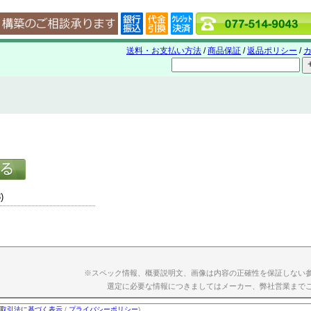
送料・お支払い方法
/
商品保証
/
返品ポリシー
/
カ
)
※スペック情報、概要説明文、画像は内容の正確性を保証しない
選定に必要な情報につきましてはメーカー、弊社営業まで
取引法に基づく表示
/
プライバシーポリシー
)