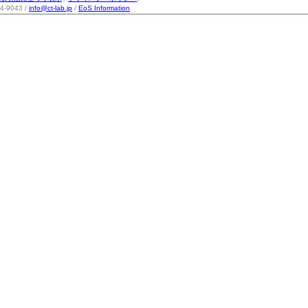
-9043 /
info@ct-lab.jp
/
EoS Information