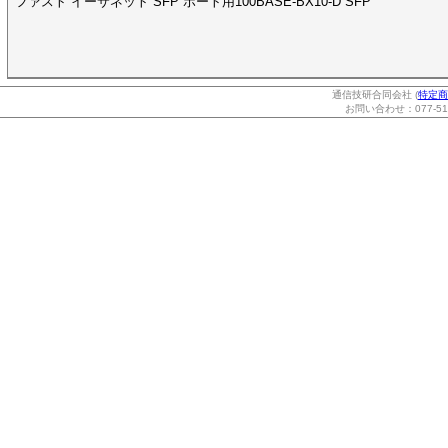
ファスト イーサネット SFP ポート用100BASE-BX10-D SFP
通信技研合同会社 (
特定商
お問い合わせ：077-514