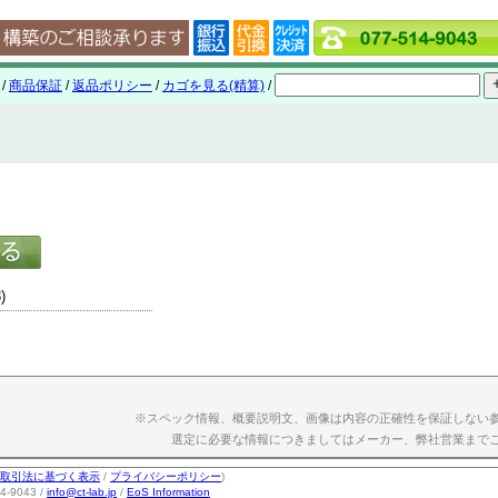
/
商品保証
/
返品ポリシー
/
カゴを見る(精算)
/
)
※スペック情報、概要説明文、画像は内容の正確性を保証しない
選定に必要な情報につきましてはメーカー、弊社営業まで
取引法に基づく表示
/
プライバシーポリシー
)
-9043 /
info@ct-lab.jp
/
EoS Information