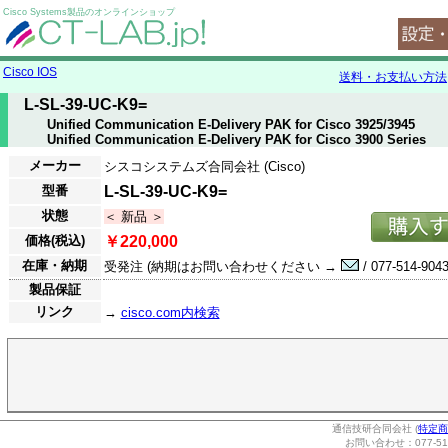
Cisco Systems製品のオンラインショップ
Cisco IOS
送料・お支払い方法
L-SL-39-UC-K9=
Unified Communication E-Delivery PAK for Cisco 3925/3945
Unified Communication E-Delivery PAK for Cisco 3900 Series
メーカー
シスコシステムズ合同会社 (Cisco)
型番
L-SL-39-UC-K9=
状態
＜ 新品 ＞
価格(税込)
￥220,000
在庫・納期
受発注 (納期はお問い合わせください →
/ 077-514-9043
製品保証
リンク
→
cisco.com内検索
通信技研合同会社 (
特定商
お問い合わせ：077-514