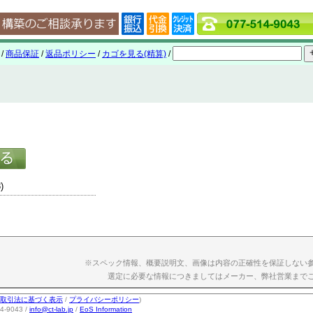
/
商品保証
/
返品ポリシー
/
カゴを見る(精算)
/
)
※スペック情報、概要説明文、画像は内容の正確性を保証しない
選定に必要な情報につきましてはメーカー、弊社営業まで
取引法に基づく表示
/
プライバシーポリシー
)
-9043 /
info@ct-lab.jp
/
EoS Information