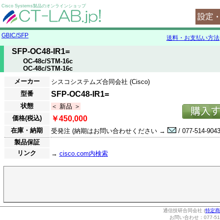
Cisco Systems製品のオンラインショップ
GBIC/SFP
送料・お支払い方法
SFP-OC48-IR1=
OC-48c/STM-16c
OC-48c/STM-16c
メーカー
シスコシステムズ合同会社 (Cisco)
型番
SFP-OC48-IR1=
状態
＜ 新品 ＞
価格(税込)
￥450,000
在庫・納期
受発注 (納期はお問い合わせください →
/ 077-514-9043
製品保証
リンク
→
cisco.com内検索
通信技研合同会社 (
特定商
お問い合わせ：077-514