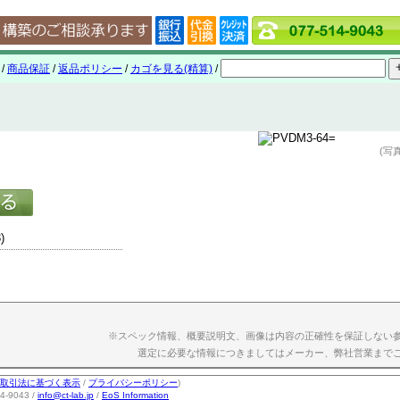
/
商品保証
/
返品ポリシー
/
カゴを見る(精算)
/
(写
)
※スペック情報、概要説明文、画像は内容の正確性を保証しない
選定に必要な情報につきましてはメーカー、弊社営業まで
取引法に基づく表示
/
プライバシーポリシー
)
-9043 /
info@ct-lab.jp
/
EoS Information