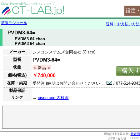
Cisco Systems製品のオンラインショップ
拡張モジュール
送料・お支払い方法
PVDM3-64=
PVDM3 64 chan
PVDM3 64 chan
メーカー
シスコシステムズ合同会社 (Cisco)
型番
PVDM3-64=
状態
＜ 新品 ＞
価格(税込)
￥740,000
在庫・納期
受発注 (納期はお問い合わせください →
/ 077-514-9043
製品保証
リンク
→
cisco.com内検索
通信技研合同会社 (
特定商
お問い合わせ：077-514