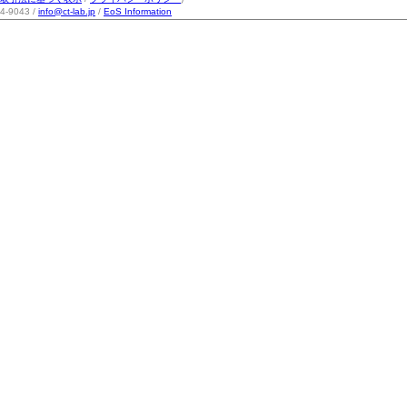
-9043 /
info@ct-lab.jp
/
EoS Information