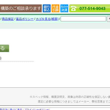
/
商品保証
/
返品ポリシー
/
カゴを見る(精算)
/
)
※スペック情報、概要説明文、画像は内容の正確性を保証しない
選定に必要な情報につきましてはメーカー、弊社営業まで
取引法に基づく表示
/
プライバシーポリシー
)