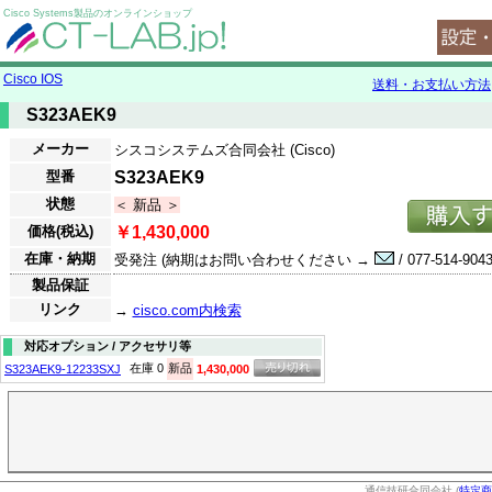
Cisco Systems製品のオンラインショップ
Cisco IOS
送料・お支払い方法
S323AEK9
メーカー
シスコシステムズ合同会社 (Cisco)
型番
S323AEK9
状態
＜ 新品 ＞
価格(税込)
￥1,430,000
在庫・納期
受発注 (納期はお問い合わせください →
/ 077-514-9043
製品保証
リンク
→
cisco.com内検索
対応オプション / アクセサリ等
在庫 0
新品
S323AEK9-12233SXJ
1,430,000
通信技研合同会社 (
特定商