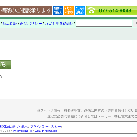
/
商品保証
/
返品ポリシー
/
カゴを見る(精算)
/
)
※スペック情報、概要説明文、画像は内容の正確性を保証しない
選定に必要な情報につきましてはメーカー、弊社営業まで
取引法に基づく表示
/
プライバシーポリシー
)
-9043 /
info@ct-lab.jp
/
EoS Information