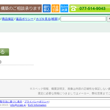
/
商品保証
/
返品ポリシー
/
カゴを見る(精算)
/
)
※スペック情報、概要説明文、画像は内容の正確性を保証しない
選定に必要な情報につきましてはメーカー、弊社営業まで
取引法に基づく表示
/
プライバシーポリシー
)
-9043 /
info@ct-lab.jp
/
EoS Information