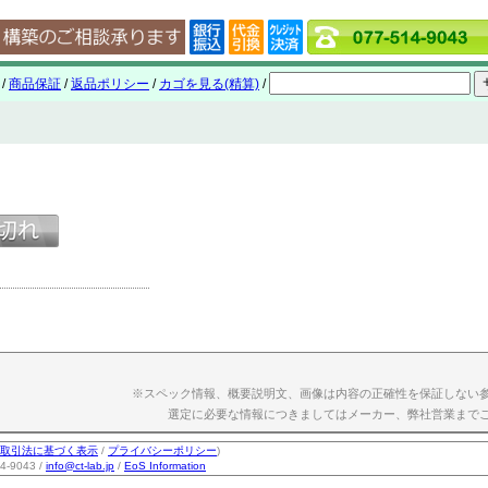
/
商品保証
/
返品ポリシー
/
カゴを見る(精算)
/
※スペック情報、概要説明文、画像は内容の正確性を保証しない
選定に必要な情報につきましてはメーカー、弊社営業まで
取引法に基づく表示
/
プライバシーポリシー
)
-9043 /
info@ct-lab.jp
/
EoS Information