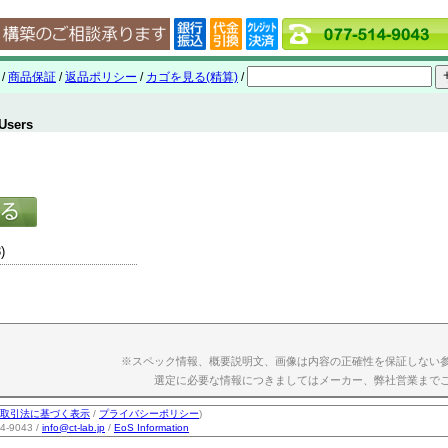
/
商品保証
/
返品ポリシー
/
カゴを見る(精算)
/
Users
)
※スペック情報、概要説明文、画像は内容の正確性を保証しない
選定に必要な情報につきましてはメーカー、弊社営業まで
取引法に基づく表示
/
プライバシーポリシー
)
-9043 /
info@ct-lab.jp
/
EoS Information