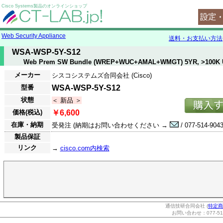
Cisco Systems製品のオンラインショップ
Web Security Appliance
送料・お支払い方法
WSA-WSP-5Y-S12
Web Prem SW Bundle (WREP+WUC+AMAL+WMGT) 5YR, >100K 
メーカー
シスコシステムズ合同会社 (Cisco)
型番
WSA-WSP-5Y-S12
状態
＜ 新品 ＞
価格(税込)
￥6,600
在庫・納期
受発注 (納期はお問い合わせください →
/ 077-514-9043
製品保証
リンク
→
cisco.com内検索
通信技研合同会社 (
特定商
お問い合わせ：077-514