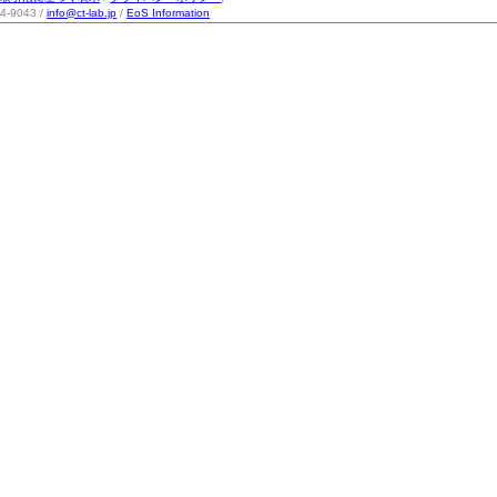
-9043 /
info@ct-lab.jp
/
EoS Information