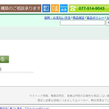
送料・お支払い方法
/
商品保証
/
返品ポリシー
/
カ
)
※スペック情報、概要説明文、画像は内容の正確性を保証しない
選定に必要な情報につきましてはメーカー、弊社営業まで
取引法に基づく表示
/
プライバシーポリシー
)