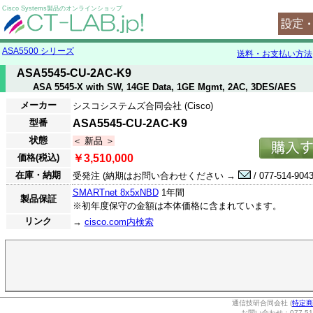
Cisco Systems製品のオンラインショップ
ASA5500 シリーズ
送料・お支払い方法
ASA5545-CU-2AC-K9
ASA 5545-X with SW, 14GE Data, 1GE Mgmt, 2AC, 3DES/AES
メーカー
シスコシステムズ合同会社 (Cisco)
型番
ASA5545-CU-2AC-K9
状態
＜ 新品 ＞
価格(税込)
￥3,510,000
在庫・納期
受発注 (納期はお問い合わせください →
/ 077-514-9043
SMARTnet 8x5xNBD
1年間
製品保証
※初年度保守の金額は本体価格に含まれています。
リンク
→
cisco.com内検索
通信技研合同会社 (
特定商
お問い合わせ：077-514