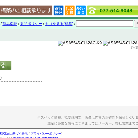
/
商品保証
/
返品ポリシー
/
カゴを見る(精算)
/
(写
)
※スペック情報、概要説明文、画像は内容の正確性を保証しない
選定に必要な情報につきましてはメーカー、弊社営業まで
取引法に基づく表示
/
プライバシーポリシー
)
-9043 /
info@ct-lab.jp
/
EoS Information