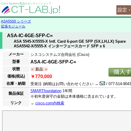
Cisco Systems製品のオンラインショップ
ASA5500 シリーズ
拡張モジュール
ASA-IC-6GE-SFP-C=
ASA 5545-X/5555-X Intf. Card 6-port GE SFP (SX,LH,LX) Spare
ASA5542-X/5555-X インターフェースカード SFP x 6
メーカー
シスコシステムズ合同会社 (Cisco)
型番
ASA-IC-6GE-SFP-C=
状態
＜ 新品 ＞
価格(税込)
￥770,000
在庫・納期
受発注 (納期はお問い合わせください →
/ 077-514-9043
SMARTfoundation
1年間
製品保証
※初年度保守の金額は本体価格に含まれています。
リンク
→
cisco.com内検索