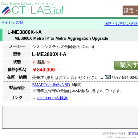
Cisco Systems製品のオンラインショップ
ライセンス類
送料・お支払い方法
L-ME3800X-I-A
ME3800X Metro IP to Metro Aggregation Upgrade
メーカー
シスコシステムズ合同会社 (Cisco)
型番
L-ME3800X-I-A
状態
＜ 新品 ＞
価格(税込)
￥840,000
在庫・納期
受発注 (納期はお問い合わせください →
/ 077-514-9043
SMARTnet 8x5xNBD
1年間
製品保証
※初年度保守の金額は本体価格に含まれています。
リンク
→
cisco.com内検索
通信技研合同会社 (
特定商
お問い合わせ：077-514