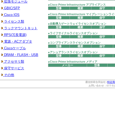
拡張モジュール
●Cisco Prime Infrastructure アプライアンス
GBIC/SFP
型番
概要
保守
●Cisco Prime Infrastructure マイグレーション
Cisco IOS
型番
概要
保守
ライセンス類
●自動導入ゲートウェイライセンスオプション
型番
概要
保守
ラックマウントキット
●ライフサイクルライセンスオプション
RPS(冗長電源)
型番
概要
保守
電源・ACアダプタ
●コンプライアンスライセンスオプション
型番
概要
保守
Ciscoケーブル
●アシュアランスライセンスオプション
DRAM・FLASH・USB
型番
概要
保守
アクセサリ類
●Cisco Prime Infrastructure メディア
メーカー
型番
保守サービス
その他
通信技研合同会社 (
特定商
お問い合わせ：077-514