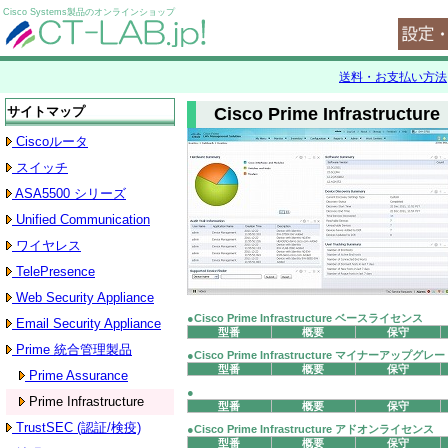
Cisco Systems製品のオンラインショップ
送料・お支払い方法
サイトマップ
Cisco Prime Infrastructure
Ciscoルータ
スイッチ
ASA5500 シリーズ
Unified Communication
ワイヤレス
TelePresence
Web Security Appliance
●Cisco Prime Infrastructure ベースライセンス
Email Security Appliance
型番
概要
保守
Prime 統合管理製品
●Cisco Prime Infrastructure マイナーアップ
型番
概要
保守
Prime Assurance
●
Prime Infrastructure
型番
概要
保守
TrustSEC (認証/検疫)
●Cisco Prime Infrastructure アドオンライセンス
型番
概要
保守